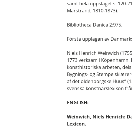
samt hela uppslaget s. 120-21
Marstrand, 1810-1873).
Bibliotheca Danica 2:975.
Första upplagan av Danmarks
Niels Henrich Weinwich (1755-
1773 verksam i Köpenhamn. H
konsthistoriska arbeten, dels 
Bygnings- og Stempelskiærer
af det oldenborgske Huus” (1
svenska konstnärslexikon frå
ENGLISH:
Weinwich, Niels Henrich: D
Lexicon.