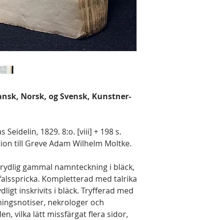
ansk, Norsk, og Svensk, Kunstner-
eidelin, 1829. 8:o. [viii] + 198 s.
tion till Greve Adam Wilhelm Moltke.
rydlig gammal namnteckning i bläck,
alsspricka. Kompletterad med talrika
ligt inskrivits i bläck. Tryfferad med
dningsnotiser, nekrologer och
n, vilka lätt missfärgat flera sidor,