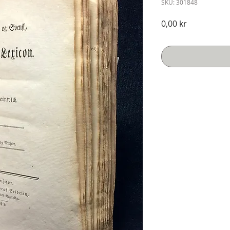
SKU: 301848
Pris
0,00 kr