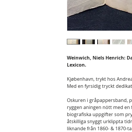
Weinwich, Niels Henrich: D
Lexicon.
Kjøbenhavn, trykt hos Andreas S
Med en fyrsidig tryckt dedika
Oskuren i gråpappersband, p
ryggen aningen nött med en f
biografiska uppgifter som pryd
åtskilliga snyggt urklippta ti
liknande från 1860- & 1870-tale