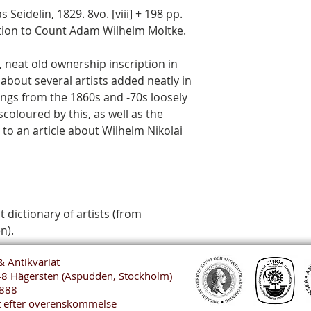
Seidelin, 1829. 8vo. [viii] + 198 pp.
tion to Count Adam Wilhelm Moltke.
, neat old ownership inscription in
 about several artists added neatly in
ings from the 1860s and -70s loosely
iscoloured by this, as well as the
 to an article about Wilhelm Nikolai
t dictionary of artists (from
n).
& Antikvariat
48 Hägersten (Aspudden, Stockholm)
888
t efter överenskommelse