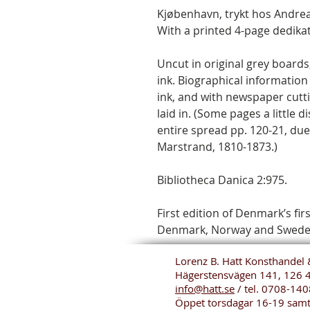
Kjøbenhavn, trykt hos Andreas 
With a printed 4-page dedika
Uncut in original grey boards
ink. Biographical information
ink, and with newspaper cutt
laid in. (Some pages a little d
entire spread pp. 120-21, due
Marstrand, 1810-1873.)
Bibliotheca Danica 2:975.
First edition of Denmark’s firs
Denmark, Norway and Swede
Lorenz B. Hatt Konsthandel 
Hägerstensvägen 141, 126 
info@hatt.se
/ tel.
0708-140
Öppet torsdagar 16-19 sam