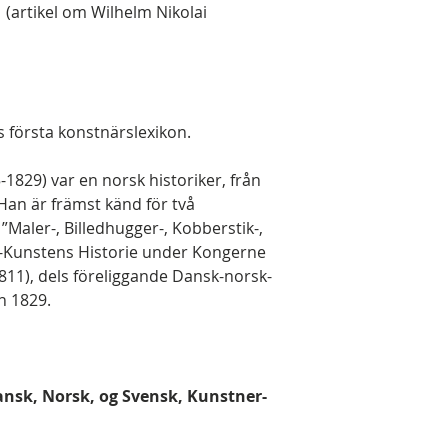
 (artikel om Wilhelm Nikolai
 första konstnärslexikon.
1829) var en norsk historiker, från
an är främst känd för två
”Maler-, Billedhugger-, Kobberstik-,
-Kunstens Historie under Kongerne
811), dels föreliggande Dansk-norsk-
n 1829.
ansk, Norsk, og Svensk, Kunstner-