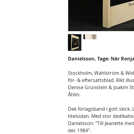
Danielsson, Tage: När Ronja
Stockholm, Wahlström & Widstr
för- & eftersättsblad. Rikt il
Denise Grünstein & Joakim S
Åhlin.
Dek förlagsband i gott skick.
titelsidan. Med stor dedikatio
Danielsson: ”Till Jeanette med
dec 1984”.