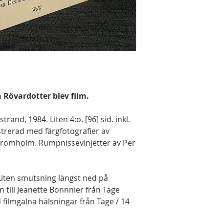
 Rövardotter blev film.
and, 1984. Liten 4:o. [96] sid. inkl.
lustrerad med färgfotografier av
trömholm. Rumpnissevinjetter av Per
 Liten smutsning längst ned på
n till Jeanette Bonnnier från Tage
 filmgalna hälsningar från Tage / 14