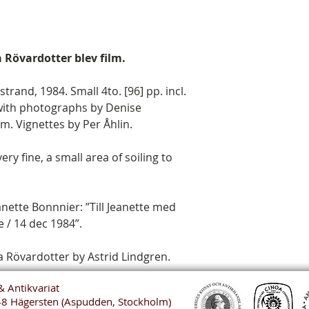
 Rövardotter blev film.
and, 1984. Small 4to. [96] pp. incl.
 with photographs by Denise
. Vignettes by Per Åhlin.
ery fine, a small area of soiling to
anette Bonnnier: ”Till Jeanette med
e / 14 dec 1984”.
a Rövardotter by Astrid Lindgren.
& Antikvariat
48 Hägersten (Aspudden, Stockholm)