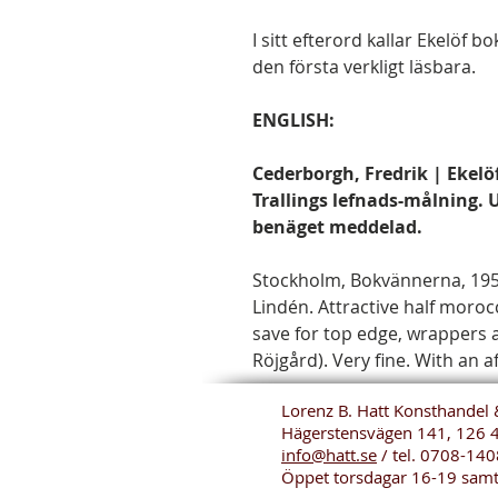
I sitt efterord kallar Ekelöf 
den första verkligt läsbara.
ENGLISH:
Cederborgh, Fredrik | Ekelö
Trallings lefnads-målning.
benäget meddelad.
Stockholm, Bokvännerna, 1951
Lindén. Attractive half moroc
save for top edge, wrappers 
Röjgård). Very fine. With an 
Lorenz B. Hatt Konsthandel 
Hägerstensvägen 141, 126 
info@hatt.se
/ tel.
0708-140
Öppet torsdagar 16-19 sam