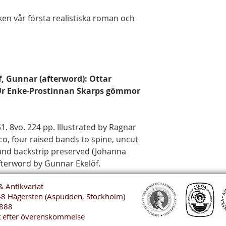
boken vår första realistiska roman och
f, Gunnar (afterword): Ottar
 Ur Enke-Prostinnan Skarps gömmor
. 8vo. 224 pp. Illustrated by Ragnar
co, four raised bands to spine, uncut
and backstrip preserved (Johanna
afterword by Gunnar Ekelöf.
& Antikvariat
48 Hägersten (Aspudden, Stockholm)
888
t efter överenskommelse