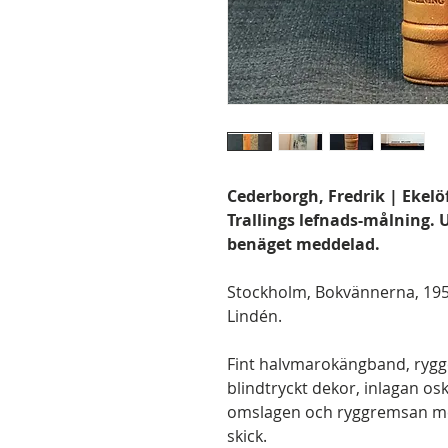
Cederborgh, Fredrik | Ekelöf
Trallings lefnads-målning.
benäget meddelad.
Stockholm, Bokvännerna, 1951.
Lindén.
Fint halvmarokängband, rygg
blindtryckt dekor, inlagan osk
omslagen och ryggremsan me
skick.