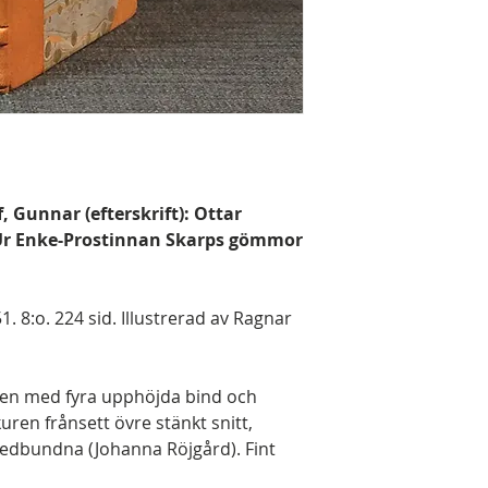
, Gunnar (efterskrift): Ottar
 Ur Enke-Prostinnan Skarps gömmor
 8:o. 224 sid. Illustrerad av Ragnar
en med fyra upphöjda bind och
uren frånsett övre stänkt snitt,
dbundna (Johanna Röjgård). Fint