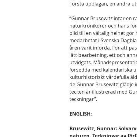
Första upplagan, en andra u
”Gunnar Brusewitz intar en r
naturkrönikörer och hans fö
bild till en vältalig helhet 
medarbetat i Svenska Dagbla
åren varit införda. För att 
lätt bearbetning, ett och anna
utvidgats. Månadspresentatio
försedda med kalendariska up
kulturhistoriskt värdefulla äl
de Gunnar Brusewitz’ glädje i
tecken är illustrerad med G
teckningar”.
ENGLISH:
Brusewitz, Gunnar: Solvarv
naturen. Teckningar av förf