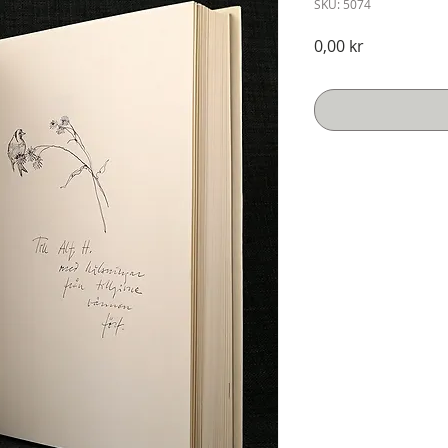
SKU: 5074
Pris
0,00 kr