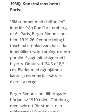
1938): Konstnärens hem i
Paris.
”Blå rummet med chiffonjén”,
interiör från Rue Furstemberg
nr 6 i Paris, Birger Simonssons
hem 1919-26. Pennteckning i
tusch på ett blad vars baksida
innehåller tryckt katalogtext om
porslin. Svagt initialsignerad i
blyerts. Odaterad. 24,5 x 18,5
cm. Bladet med ngt ojämna
kanter, rester av fastsättare
överst a tergo.
Birger Simonsson tillbringade
början av 1910-talet i Göteborg
med avbrott för studie- och
målarresor i Frankrike och