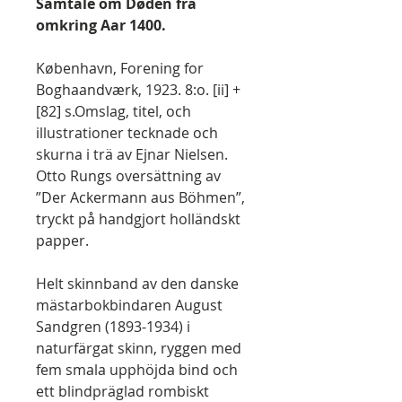
Samtale om Døden fra
omkring Aar 1400.
København, Forening for
Boghaandværk, 1923. 8:o. [ii] +
[82] s.Omslag, titel, och
illustrationer tecknade och
skurna i trä av Ejnar Nielsen.
Otto Rungs oversättning av
”Der Ackermann aus Böhmen”,
tryckt på handgjort holländskt
papper.
Helt skinnband av den danske
mästarbokbindaren August
Sandgren (1893-1934) i
naturfärgat skinn, ryggen med
fem smala upphöjda bind och
ett blindpräglad rombiskt