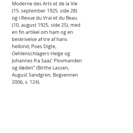
Moderne des Arts et de la Vie
(15. september 1925. side 28)
og i Revue du Vrai et du Beau
(10. august 1925. side 25), med
en fin artikel om ham og en
beskrivelse af tre af hans
helbind; Poes Digte,
Oehlenschlagers Helge og
Johannes fra Saaz' Plovmanden
og døden” (Birthe Lassen,
August Sandgren, Bogvennen
2006, s. 124).
ENGLISH:
Johannes fra Saaz:
Plovmanden og Døden. En
Samtale om Døden fra
omkring Aar 1400.