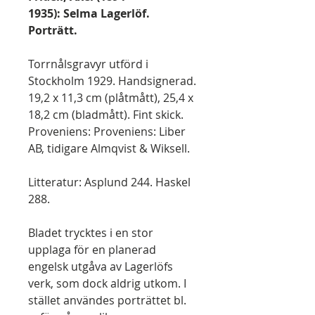
1935):
Selma Lagerlöf.
Porträtt.
Torrnålsgravyr utförd i
Stockholm 1929. Handsignerad.
19,2 x 11,3 cm (plåtmått), 25,4 x
18,2 cm (bladmått). Fint skick.
Proveniens: Proveniens: Liber
AB, tidigare Almqvist & Wiksell.
Litteratur: Asplund 244. Haskel
288.
Bladet trycktes i en stor
upplaga för en planerad
engelsk utgåva av Lagerlöfs
verk, som dock aldrig utkom. I
stället användes porträttet bl.