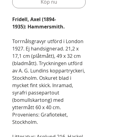
Köp nu
Fridell, Axel (1894-
1935):
Hammersmith.
Torrnålsgravyr utförd i London
1927. Ej handsignerad. 21,2 x
17,1 cm (plåtmått), 49 x 32 cm
(bladmått). Tryckningen utförd
av A. G. Lundins koppartryckeri,
Stockholm. Oskuret blad i
mycket fint skick. Inramad,
syrafri passepartout
(bomullskartong) med
yttermått 60 x 40 cm.
Proveniens: Grafioteket,
Stockholm.
Litteratur: Asplund 216. Haskel