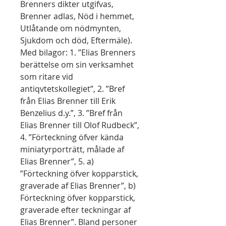
Brenners dikter utgifvas,
Brenner adlas, Nöd i hemmet,
Utlåtande om nödmynten,
Sjukdom och död, Eftermäle).
Med bilagor: 1. ”Elias Brenners
berättelse om sin verksamhet
som ritare vid
antiqvtetskollegiet”, 2. ”Bref
från Elias Brenner till Erik
Benzelius d.y.”, 3. ”Bref från
Elias Brenner till Olof Rudbeck”,
4. ”Förteckning öfver kända
miniatyrporträtt, målade af
Elias Brenner”, 5. a)
”Förteckning öfver kopparstick,
graverade af Elias Brenner”, b)
Förteckning öfver kopparstick,
graverade efter teckningar af
Elias Brenner”. Bland personer