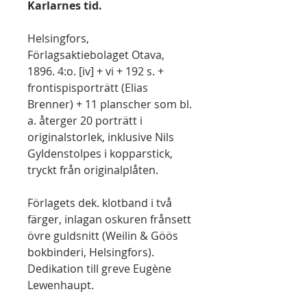
Karlarnes tid.
Helsingfors,
Förlagsaktiebolaget Otava,
1896. 4:o. [iv] + vi + 192 s. +
frontispisporträtt (Elias
Brenner) + 11 planscher som bl.
a. återger 20 porträtt i
originalstorlek, inklusive Nils
Gyldenstolpes i kopparstick,
tryckt från originalplåten.
Förlagets dek. klotband i två
färger, inlagan oskuren frånsett
övre guldsnitt (Weilin & Göös
bokbinderi, Helsingfors).
Dedikation till greve Eugène
Lewenhaupt.