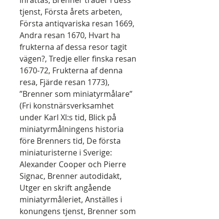
inrättas, Brenner träder i dess
tjenst, Första årets arbeten,
Första antiqvariska resan 1669,
Andra resan 1670, Hvart ha
frukterna af dessa resor tagit
vägen?, Tredje eller finska resan
1670-72, Frukterna af denna
resa, Fjärde resan 1773),
”Brenner som miniatyrmålare”
(Fri konstnärsverksamhet
under Karl Xl:s tid, Blick på
miniatyrmålningens historia
före Brenners tid, De första
miniaturisterne i Sverige:
Alexander Cooper och Pierre
Signac, Brenner autodidakt,
Utger en skrift angående
miniatyrmåleriet, Anställes i
konungens tjenst, Brenner som