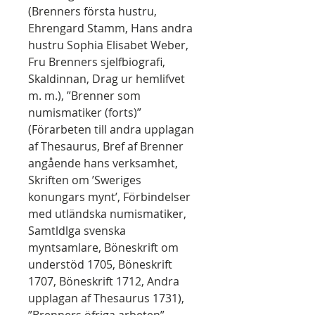
(Brenners första hustru,
Ehrengard Stamm, Hans andra
hustru Sophia Elisabet Weber,
Fru Brenners sjelfbiografi,
Skaldinnan, Drag ur hemlifvet
m. m.), ”Brenner som
numismatiker (forts)”
(Förarbeten till andra upplagan
af Thesaurus, Bref af Brenner
angående hans verksamhet,
Skriften om ’Sweriges
konungars mynt’, Förbindelser
med utländska numismatiker,
Samtldlga svenska
myntsamlare, Böneskrift om
understöd 1705, Böneskrift
1707, Böneskrift 1712, Andra
upplagan af Thesaurus 1731),