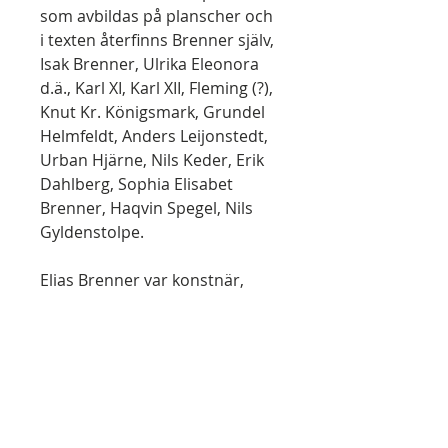
som avbildas på planscher och
i texten återfinns Brenner själv,
Isak Brenner, Ulrika Eleonora
d.ä., Karl XI, Karl XII, Fleming (?),
Knut Kr. Königsmark, Grundel
Helmfeldt, Anders Leijonstedt,
Urban Hjärne, Nils Keder, Erik
Dahlberg, Sophia Elisabet
Brenner, Haqvin Spegel, Nils
Gyldenstolpe.
Elias Brenner var konstnär,
numismatiker (”den svenska
numismatikens fader”),
heraldiker och fornforskare, gift
med Sophia Elisabet Brenner.
Han gjorde flera resor i Sverige
(med Finland) för att avteckna