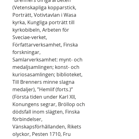
”Brenners öfriga arbeten”
(Vetenskapliga kopparstick,
Porträtt, Votivtavlan i Wasa
kyrka, Kungliga porträtt till
kyrkobibeln, Arbeten för
Sveciae-verket,
Författarverksamhet, Finska
forskningar,
Samlarverksamhet: mynt- och
medaljsamlingen; konst- och
kuriosasamlingen; biblioteket,
Till Brenners minne slagna
medaljer), ”Hemlif (forts.)”
(Första tiden under Karl XII,
Konungens segrar, Bröllop och
dödsfall inom slägten, Finska
förbindelser,
Vänskapsförhâllanden, Rikets
olyckor, Pesten 1710, Fru