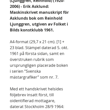
(Ljunggren, Reinhold) (1920-
2006) - Erik Asklund:
Maskinskrivet manuskript för
Asklunds bok om Reinhold
Ljunggren, utgiven av Folket i
Bilds konstklubb 1961.
A4-format (29,7 x 21 cm). [1] +
23 blad. Stämpel daterad 5. okt.
1961 på första sidan, samt en
överstruken rubrik som
ursprungligen placerade boken
i serien ”Svenska
mästargrafiker” som nr. 7.
Med ett handskrivet helsides
följebrev insatt först, till
oidentifierad mottagare,
daterat Stockholm 28/9 1964: