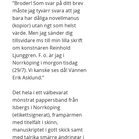
”Broder! Som svar på ditt brev
måste jag tyvärr svara att jag
bara har dåliga novellmanus
(kopior) utan ngt som helst
värde. Men jag sänder dig
tillsvidare ms till min lilla skrift
om konstnären Reinhold
Ljunggren. F. ö. är jag i
Norrköping i morgon tisdag
(29/7). Vi kanske ses då! Vännen
Erik Asklund.”
Det hela i ett välbevarat
mönstrat pappersband från
Isbergs i Norrköping
(etikettsignerat), frampärmen
med titelfält i skinn,
manuskriptet i gott skick samt
med talrika smärre ändringar i