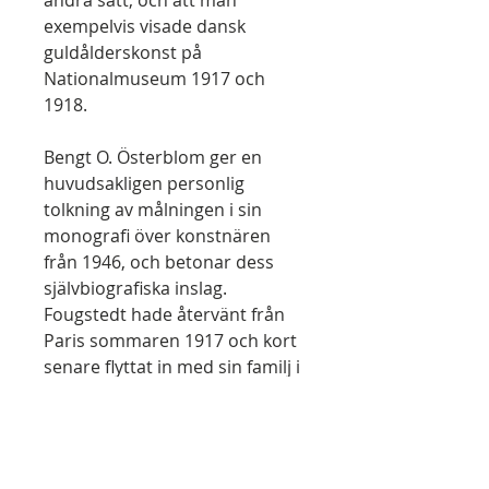
andra sätt, och att man
exempelvis visade dansk
guldålderskonst på
Nationalmuseum 1917 och
1918.
Bengt O. Österblom ger en
huvudsakligen personlig
tolkning av målningen i sin
monografi över konstnären
från 1946, och betonar dess
självbiografiska inslag.
Fougstedt hade återvänt från
Paris sommaren 1917 och kort
senare flyttat in med sin familj i
den sedermera välkända
konstnärsbostaden på
Heleneborgsgatan 4 på Söder.
Samtidigt tillkom de första