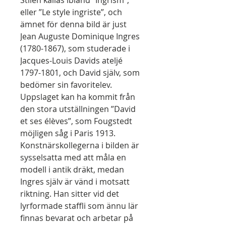
Stilen kallas ibland ”Ingrism”,
eller ”Le style ingriste”, och
ämnet för denna bild är just
Jean Auguste Dominique Ingres
(1780-1867), som studerade i
Jacques-Louis Davids ateljé
1797-1801, och David själv, som
bedömer sin favoritelev.
Uppslaget kan ha kommit från
den stora utställningen ”David
et ses élèves”, som Fougstedt
möjligen såg i Paris 1913.
Konstnärskollegerna i bilden är
sysselsatta med att måla en
modell i antik dräkt, medan
Ingres själv är vänd i motsatt
riktning. Han sitter vid det
lyrformade staffli som ännu lär
finnas bevarat och arbetar på