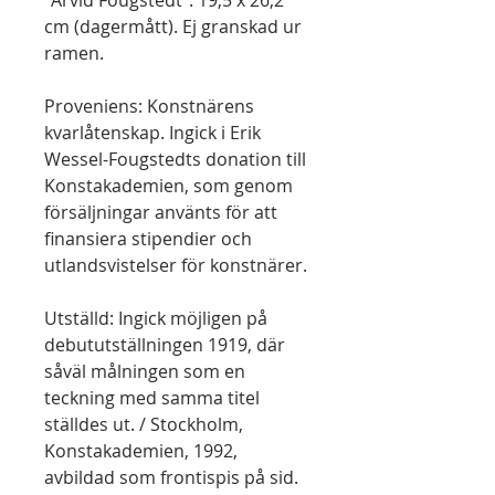
”Arvid Fougstedt”. 19,5 x 26,2
cm (dagermått). Ej granskad ur
ramen.
Proveniens: Konstnärens
kvarlåtenskap. Ingick i Erik
Wessel-Fougstedts donation till
Konstakademien, som genom
försäljningar använts för att
finansiera stipendier och
utlandsvistelser för konstnärer.
Utställd: Ingick möjligen på
debututställningen 1919, där
såväl målningen som en
teckning med samma titel
ställdes ut. / Stockholm,
Konstakademien, 1992,
avbildad som frontispis på sid.