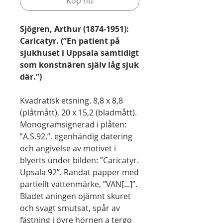
Köp nu
Sjögren, Arthur (1874-1951):
Caricatyr. (”En patient på
sjukhuset i Uppsala samtidigt
som konstnären själv låg sjuk
där.”)
Kvadratisk etsning. 8,8 x 8,8
(plåtmått), 20 x 15,2 (bladmått).
Monogramsignerad i plåten:
”A.S.92.”, egenhändig datering
och angivelse av motivet i
blyerts under bilden: ”Caricatyr.
Upsala 92”. Randat papper med
partiellt vattenmärke, ”VAN[...]”.
Bladet aningen ojämnt skuret
och svagt smutsat, spår av
fästning i övre hörnen a tergo