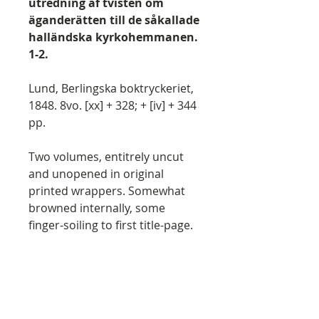
utredning af tvisten om
äganderätten till de såkallade
halländska kyrkohemmanen.
1-2.
Lund, Berlingska boktryckeriet,
1848. 8vo. [xx] + 328; + [iv] + 344
pp.
Two volumes, entitrely uncut
and unopened in original
printed wrappers. Somewhat
browned internally, some
finger-soiling to first title-page.