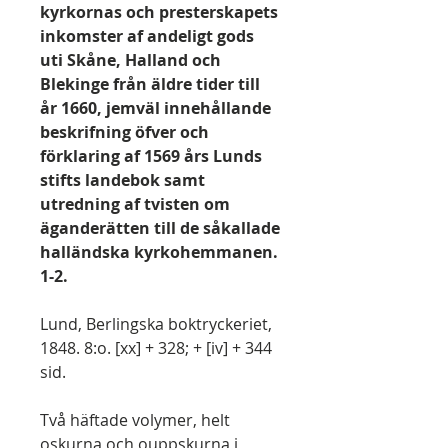
kyrkornas och presterskapets
inkomster af andeligt gods
uti Skåne, Halland och
Blekinge från äldre tider till
år 1660, jemväl innehållande
beskrifning öfver och
förklaring af 1569 års Lunds
stifts landebok samt
utredning af tvisten om
äganderätten till de såkallade
halländska kyrkohemmanen.
1-2.
Lund, Berlingska boktryckeriet,
1848. 8:o. [xx] + 328; + [iv] + 344
sid.
Två häftade volymer, helt
oskurna och ouppskurna i