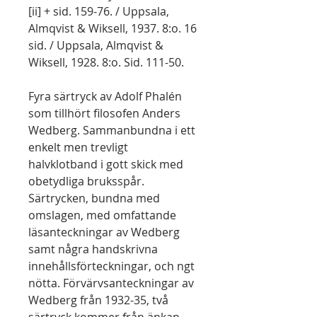
[ii] + sid. 159-76. / Uppsala,
Almqvist & Wiksell, 1937. 8:o. 16
sid. / Uppsala, Almqvist &
Wiksell, 1928. 8:o. Sid. 111-50.
Fyra särtryck av Adolf Phalén
som tillhört filosofen Anders
Wedberg. Sammanbundna i ett
enkelt men trevligt
halvklotband i gott skick med
obetydliga bruksspår.
Särtrycken, bundna med
omslagen, med omfattande
läsanteckningar av Wedberg
samt några handskrivna
innehållsförteckningar, och ngt
nötta. Förvärvsanteckningar av
Wedberg från 1932-35, två