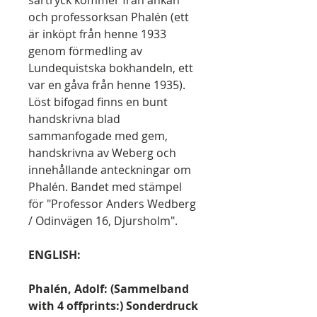
särtryck kommer från änkan
och professorksan Phalén (ett
är inköpt från henne 1933
genom förmedling av
Lundequistska bokhandeln, ett
var en gåva från henne 1935).
Löst bifogad finns en bunt
handskrivna blad
sammanfogade med gem,
handskrivna av Weberg och
innehållande anteckningar om
Phalén. Bandet med stämpel
för "Professor Anders Wedberg
/ Odinvägen 16, Djursholm".
ENGLISH:
Phalén, Adolf: (Sammelband
with 4 offprints:) Sonderdruck