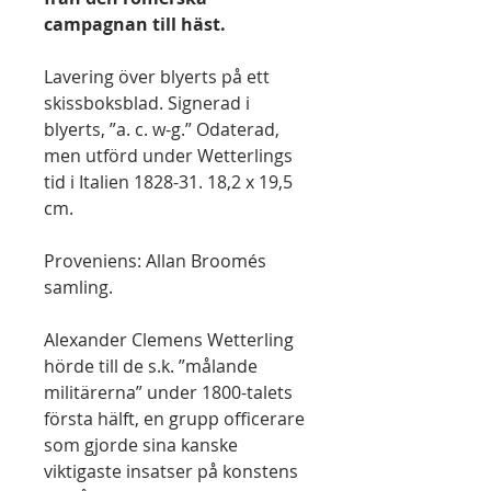
campagnan till häst.
Lavering över blyerts på ett
skissboksblad. Signerad i
blyerts, ”a. c. w-g.” Odaterad,
men utförd under Wetterlings
tid i Italien 1828-31. 18,2 x 19,5
cm.
Proveniens: Allan Broomés
samling.
Alexander Clemens Wetterling
hörde till de s.k. ”målande
militärerna” under 1800-talets
första hälft, en grupp officerare
som gjorde sina kanske
viktigaste insatser på konstens