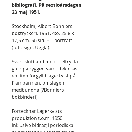
bibliografi. På sextioårsdagen
23 maj 1951.
Stockholm, Albert Bonniers
boktryckeri, 1951. 4:o. 25,8 x
17,5 cm. 56 sid. + 1 porträtt
(foto sign. Uggla).
Svart klotband med titeltryck i
guld på ryggen samt dekor av
en liten förgylld lagerkvist på
frampärmen, omslagen
medbundna [?Bonniers
bokbinderi].
Förtecknar Lagerkvists
produktion t.o.m. 1950
inklusive bidrag i periodiska