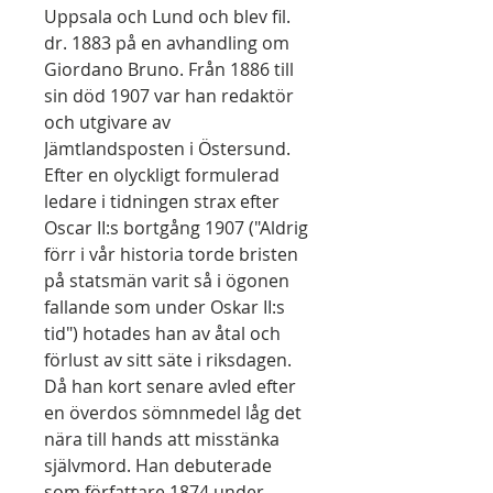
Uppsala och Lund och blev fil.
dr. 1883 på en avhandling om
Giordano Bruno. Från 1886 till
sin död 1907 var han redaktör
och utgivare av
Jämtlandsposten i Östersund.
Efter en olyckligt formulerad
ledare i tidningen strax efter
Oscar II:s bortgång 1907 ("Aldrig
förr i vår historia torde bristen
på statsmän varit så i ögonen
fallande som under Oskar II:s
tid") hotades han av åtal och
förlust av sitt säte i riksdagen.
Då han kort senare avled efter
en överdos sömnmedel låg det
nära till hands att misstänka
självmord. Han debuterade
som författare 1874 under