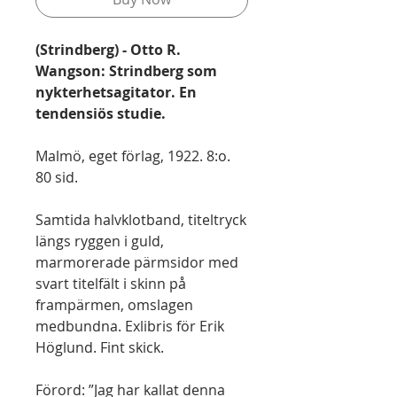
(Strindberg) - Otto R.
Wangson: Strindberg som
nykterhetsagitator. En
tendensiös studie.
Malmö, eget förlag, 1922. 8:o.
80 sid.
Samtida halvklotband, titeltryck
längs ryggen i guld,
marmorerade pärmsidor med
svart titelfält i skinn på
frampärmen, omslagen
medbundna. Exlibris för Erik
Höglund. Fint skick.
Förord: ”Jag har kallat denna