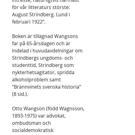
intresse, naturligtvis närmast
för vår litteraturs störste:
August Strindberg. Lund i
februari 1922”.
Boken är tillägnad Wangsons
far på 65-årsdagen och är
indelad i huvudavdelningar om
Strindbergs ungdoms- och
studenttid, Strindberg som
nykterhetsagitator, spridda
alkoholproblem samt
”Brännvinets svenska historia”
(8 sid.).
Otto Wangson (född Wagnsson,
1893-1975) var advokat,
ombudsman och
socialdemokratisk