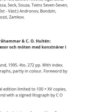
sa, Seck, Souza, Twins Seven-Seven,
t - Väst:) Andronov, Bondzin,
ozzi, Zamkov.
råhammar & C. O. Hultén:
Resor och möten med konstnärer i
nd, 1995. 4to. 272 pp. With index.
graphs, partly in colour. Foreword by
edition limited to 100 + XV copies,
nd with a signed litograph by C O