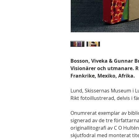
Bosson, Viveka & Gunnar B
Visionärer och utmanare. 
Frankrike, Mexiko, Afrika.
Lund, Skissernas Museum i Lun
Rikt fotoillustrerad, delvis i 
Onumrerat exemplar av biblio
signerad av de tre författar
originallitografi av C O Hultén
skjutfodral med monterat titel