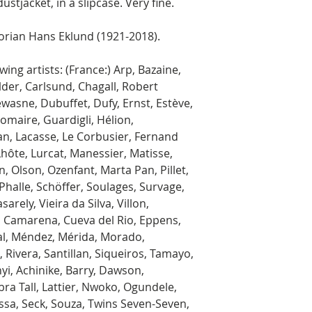
ustjacket, in a slipcase. Very fine.
orian Hans Eklund (1921-2018).
wing artists: (France:) Arp, Bazaine,
lder, Carlsund, Chagall, Robert
wasne, Dubuffet, Dufy, Ernst, Estève,
romaire, Guardigli, Hélion,
Jan, Lacasse, Le Corbusier, Fernand
Lhôte, Lurcat, Manessier, Matisse,
, Olson, Ozenfant, Marta Pan, Pillet,
Phalle, Schöffer, Soulages, Survage,
arely, Vieira da Silva, Villon,
, Camarena, Cueva del Rio, Eppens,
al, Méndez, Mérida, Morado,
Rivera, Santillan, Siqueiros, Tamayo,
Ahyi, Achinike, Barry, Dawson,
Ibra Tall, Lattier, Nwoko, Ogundele,
sa, Seck, Souza, Twins Seven-Seven,