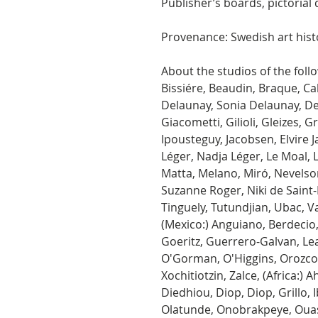
Publisher’s boards, pictorial d
Provenance: Swedish art hist
About the studios of the follo
Bissiére, Beaudin, Braque, Ca
Delaunay, Sonia Delaunay, De
Giacometti, Gilioli, Gleizes, G
Ipousteguy, Jacobsen, Elvire 
Léger, Nadja Léger, Le Moal, 
Matta, Melano, Miró, Nevelson
Suzanne Roger, Niki de Saint-
Tinguely, Tutundjian, Ubac, Vas
(Mexico:) Anguiano, Berdecio
Goeritz, Guerrero-Galvan, Le
O'Gorman, O'Higgins, Orozco, 
Xochitiotzin, Zalce, (Africa:) 
Diedhiou, Diop, Diop, Grillo, 
Olatunde, Onobrakpeye, Ouas