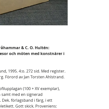
råhammar & C. O. Hultén:
Resor och möten med konstnärer i
d, 1995. 4:o. 272 sid. Med register.
färg. Förord av Jan Torsten Ahlstrand.
filupplagan (100 + XV exemplar),
na samt med en signerad
. Dek. förlagsband i färg, i ett
etikett. Gott skick. Proveniens: