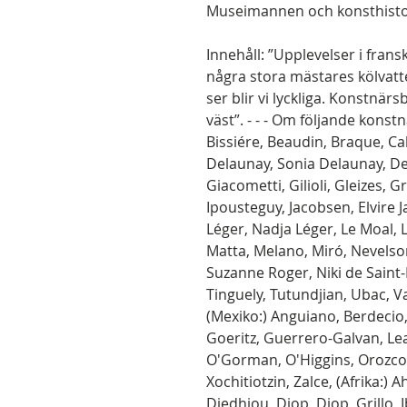
Museimannen och konsthistor
Innehåll: ”Upplevelser i frans
några stora mästares kölvatte
ser blir vi lyckliga. Konstnärs
väst”. - - - Om följande konstn
Bissiére, Beaudin, Braque, Ca
Delaunay, Sonia Delaunay, De
Giacometti, Gilioli, Gleizes, G
Ipousteguy, Jacobsen, Elvire 
Léger, Nadja Léger, Le Moal, 
Matta, Melano, Miró, Nevelson
Suzanne Roger, Niki de Saint-
Tinguely, Tutundjian, Ubac, Vas
(Mexiko:) Anguiano, Berdecio
Goeritz, Guerrero-Galvan, Le
O'Gorman, O'Higgins, Orozco, 
Xochitiotzin, Zalce, (Afrika:) 
Diedhiou, Diop, Diop, Grillo, 