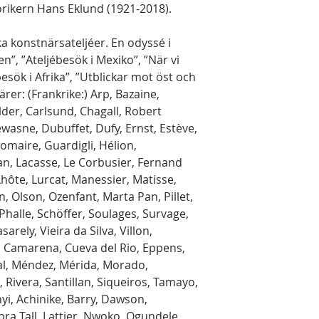
ikern Hans Eklund (1921-2018).
ka konstnärsateljéer. En odyssé i
n”, ”Ateljébesök i Mexiko”, ”När vi
besök i Afrika”, ”Utblickar mot öst och
ärer: (Frankrike:) Arp, Bazaine,
lder, Carlsund, Chagall, Robert
wasne, Dubuffet, Dufy, Ernst, Estève,
romaire, Guardigli, Hélion,
Jan, Lacasse, Le Corbusier, Fernand
Lhôte, Lurcat, Manessier, Matisse,
, Olson, Ozenfant, Marta Pan, Pillet,
Phalle, Schöffer, Soulages, Survage,
arely, Vieira da Silva, Villon,
, Camarena, Cueva del Rio, Eppens,
al, Méndez, Mérida, Morado,
Rivera, Santillan, Siqueiros, Tamayo,
Ahyi, Achinike, Barry, Dawson,
Ibra Tall, Lattier, Nwoko, Ogundele,