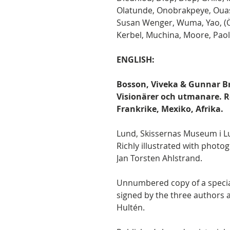
Olatunde, Onobrakpeye, Ouas
Susan Wenger, Wuma, Yao, (Ös
Kerbel, Muchina, Moore, Paol
ENGLISH:
Bosson, Viveka & Gunnar B
Visionärer och utmanare. 
Frankrike, Mexiko, Afrika.
Lund, Skissernas Museum i Lu
Richly illustrated with photo
Jan Torsten Ahlstrand.
Unnumbered copy of a special 
signed by the three authors a
Hultén.