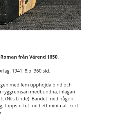
! Roman från Värend 1650.
lag, 1941. 8:o. 360 sid.
ggen med fem upphöjda bind och
och ryggremsan medbundna, inlagan
itt (Nils Linde). Bandet med någon
g, toppsnittet med ett minimalt kort
k.