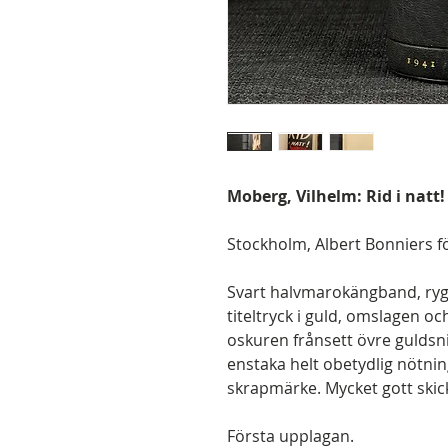
Moberg, Vilhelm: Rid i natt
Stockholm, Albert Bonniers för
Svart halvmarokängband, ry
titeltryck i guld, omslagen 
oskuren frånsett övre guldsn
enstaka helt obetydlig nötnin
skrapmärke. Mycket gott skic
Första upplagan.