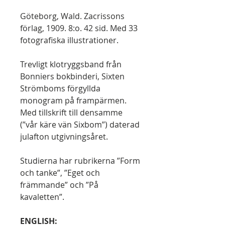
Göteborg, Wald. Zacrissons
förlag, 1909. 8:o. 42 sid. Med 33
fotografiska illustrationer.
Trevligt klotryggsband från
Bonniers bokbinderi, Sixten
Strömboms förgyllda
monogram på frampärmen.
Med tillskrift till densamme
(”vår käre vän Sixbom”) daterad
julafton utgivningsåret.
Studierna har rubrikerna ”Form
och tanke”, ”Eget och
främmande” och ”På
kavaletten”.
ENGLISH: