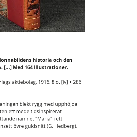
onnabildens historia och den
[...] Med 164 illustrationer.
lags aktiebolag, 1916. 8:o. [iv] + 286
 aningen blekt rygg med upphöjda
älten ett medeltidsinspirerat
ttande namnet ”Maria” i ett
nsett övre guldsnitt (G. Hedberg).