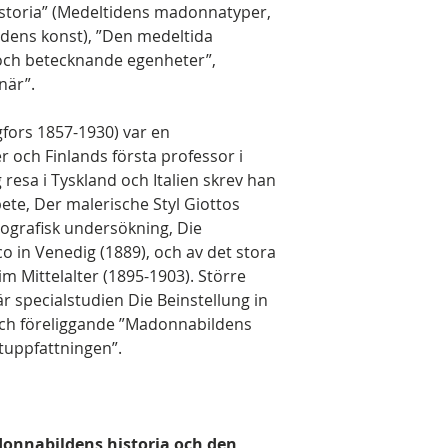
istoria” (Medeltidens madonnatyper,
dens konst), ”Den medeltida
och betecknande egenheter”,
när”.
gfors 1857-1930) var en
r och Finlands första professor i
g resa i Tyskland och Italien skrev han
bete, Der malerische Styl Giottos
nografisk undersökning, Die
 in Venedig (1889), och av det stora
 im Mittelalter (1895-1903). Större
r specialstudien Die Beinstellung in
och föreliggande ”Madonnabildens
stuppfattningen”.
onnabildens historia och den