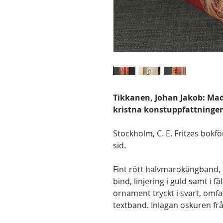
Tikkanen, Johan Jakob: Mad
kristna konstuppfattningen. 
Stockholm, C. E. Fritzes bokför
sid.
Fint rött halvmarokängband,
bind, linjering i guld samt i f
ornament tryckt i svart, omfa
textband. Inlagan oskuren frå