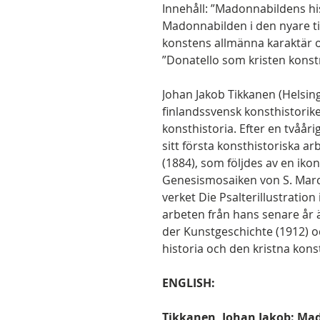
Innehåll: ”Madonnabildens h
Madonnabilden i den nyare ti
konstens allmänna karaktär 
”Donatello som kristen konst
Johan Jakob Tikkanen (Helsin
finlandssvensk konsthistorike
konsthistoria. Efter en tvååri
sitt första konsthistoriska ar
(1884), som följdes av en iko
Genesismosaiken von S. Marco
verket Die Psalterillustration
arbeten från hans senare år ä
der Kunstgeschichte (1912) 
historia och den kristna kon
ENGLISH:
Tikkanen, Johan Jakob: Mad