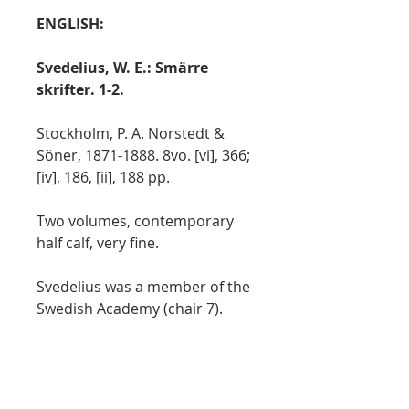
ENGLISH:
Svedelius, W. E.: Smärre
skrifter. 1-2.
Stockholm, P. A. Norstedt &
Söner, 1871-1888. 8vo. [vi], 366;
[iv], 186, [ii], 188 pp.
Two volumes, contemporary
half calf, very fine.
Svedelius was a member of the
Swedish Academy (chair 7).