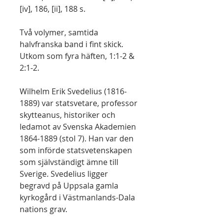
[iv], 186, [ii], 188 s.
Två volymer, samtida
halvfranska band i fint skick.
Utkom som fyra häften, 1:1-2 &
2:1-2.
Wilhelm Erik Svedelius (1816-
1889) var statsvetare, professor
skytteanus, historiker och
ledamot av Svenska Akademien
1864-1889 (stol 7). Han var den
som införde statsvetenskapen
som självständigt ämne till
Sverige. Svedelius ligger
begravd på Uppsala gamla
kyrkogård i Västmanlands-Dala
nations grav.