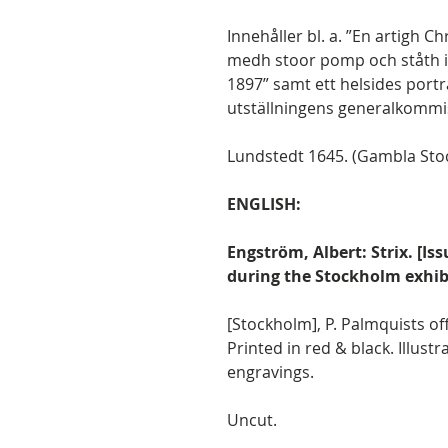
Innehåller bl. a. ”En artigh C
medh stoor pomp och ståth inv
1897” samt ett helsides port
utställningens generalkommi
Lundstedt 1645. (Gambla Sto
ENGLISH:
Engström, Albert: Strix. [I
during the Stockholm exhibi
[Stockholm], P. Palmquists off
Printed in red & black. Illus
engravings.
Uncut.