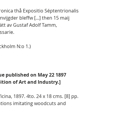
hronica thå Expositio Séptentrionalis
ijgder bleffw [...] then 15 maij
rätt av Gustaf Adolf Tamm,
ssarie.
ckholm N:o 1.)
ssue published on May 22 1897
tion of Art and Industry.]
icina, 1897. 4to. 24 x 18 cms. [8] pp.
trations imitating woodcuts and