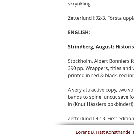
skrynkling.
Zetterlund I:92-3. Första upp
ENGLISH:
Strindberg, August: Historis
Stockholm, Albert Bonniers förla
390 pp. Wrappers, titles and
printed in red & black, red init
A very attractive copy, two v
bands to spine, uncut save fo
in (Knut Hässlers bokbinderi)
Zetterlund I:92-3. First edition
Lorenz B. Hatt Konsthandel 