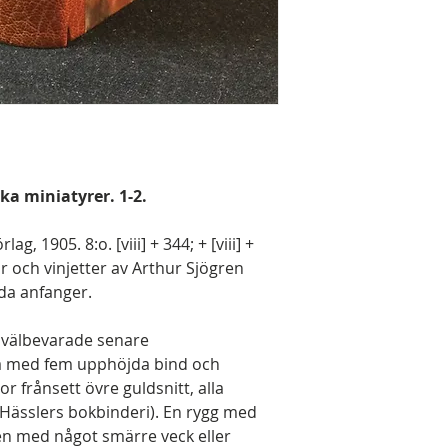
ka miniatyrer. 1-2.
g, 1905. 8:o. [viii] + 344; + [viii] +
or och vinjetter av Arthur Sjögren
öda anfanger.
å välbevarade senare
 med fem upphöjda bind och
gor frånsett övre guldsnitt, alla
ässlers bokbinderi). En rygg med
en med något smärre veck eller