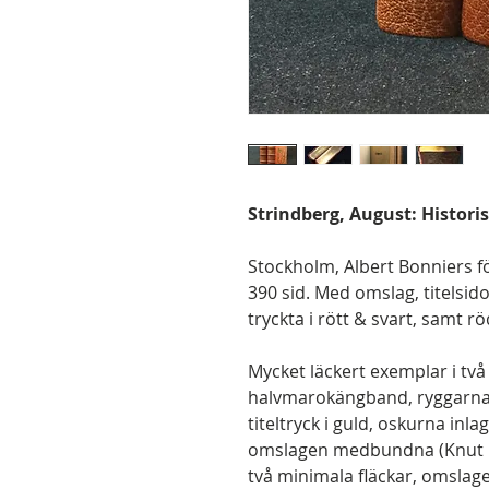
Strindberg, August: Historis
Stockholm, Albert Bonniers förla
390 sid. Med omslag, titelsid
tryckta i rött & svart, samt r
Mycket läckert exemplar i tv
halvmarokängband, ryggarna
titeltryck i guld, oskurna inla
omslagen medbundna (Knut H
två minimala fläckar, omslag