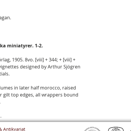
lagan.
ka miniatyrer. 1-2.
g, 1905. 8vo. [viii] + 344; + [viii] +
 vignettes designed by Arthur Sjögren
ials.
olumes in later half morocco, raised
r gilt top edges, all wrappers bound
.
.
& Antikvariat