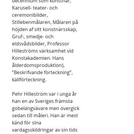
decennium som konstnär,
Karusell- teater- och
ceremonibilder,
Stillebenmålaren, Målaren på
höjden af sitt konstnärsskap,
Gruf-, smedje- och
eldsvådsbilder, Professor
Hilleströms värksamhet vid
Konstakademien. Hans
ålderdomsproduktion),
”Beskrifvande förteckning”,
källförteckning.
Pehr Hilleström var i unga år
han en av Sveriges främsta
gobelängvävare men övergick
sedan till måleri. Han är mest
känd för sina
vardagsskildringar av sin tids