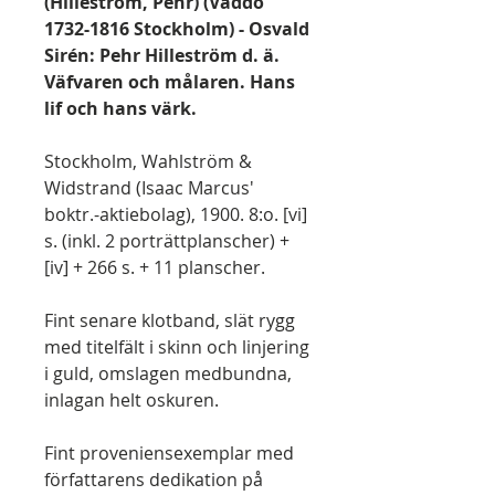
(Hilleström, Pehr) (Väddö
1732-1816 Stockholm) - Osvald
Sirén: Pehr Hilleström d. ä.
Väfvaren och målaren. Hans
lif och hans värk.
Stockholm, Wahlström &
Widstrand (Isaac Marcus'
boktr.-aktiebolag), 1900. 8:o. [vi]
s. (inkl. 2 porträttplanscher) +
[iv] + 266 s. + 11 planscher.
Fint senare klotband, slät rygg
med titelfält i skinn och linjering
i guld, omslagen medbundna,
inlagan helt oskuren.
Fint proveniensexemplar med
författarens dedikation på