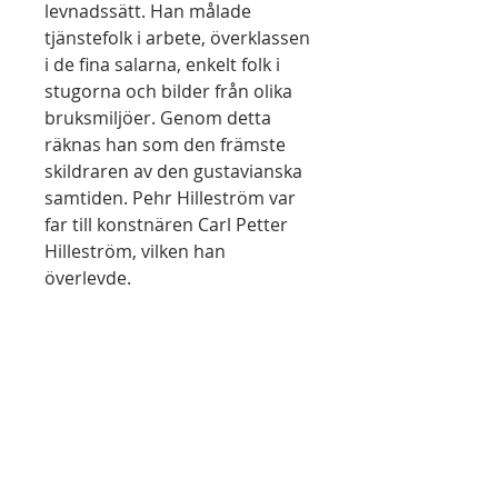
levnadssätt. Han målade
tjänstefolk i arbete, överklassen
i de fina salarna, enkelt folk i
stugorna och bilder från olika
bruksmiljöer. Genom detta
räknas han som den främste
skildraren av den gustavianska
samtiden. Pehr Hilleström var
far till konstnären Carl Petter
Hilleström, vilken han
överlevde.
ENGLISH:
(Hilleström, Pehr) (Väddö
1732-1816 Stockholm) - Osvald
Sirén: Pehr Hilleström d. ä.
Väfvaren och målaren. Hans
lif och hans värk.