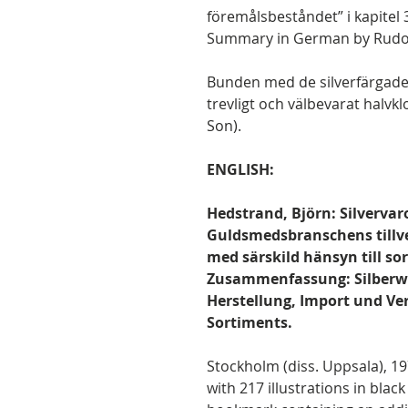
föremålsbeståndet” i kapitel
Summary in German by Rudolf
Bunden med de silverfärgade
trevligt och välbevarat halvkl
Son).
ENGLISH:
Hedstrand, Björn: Silvervaro
Guldsmedsbranschens tillve
med särskild hänsyn till so
Zusammenfassung: Silberwa
Herstellung, Import und Ve
Sortiments.
Stockholm (diss. Uppsala), 19
with 217 illustrations in blac