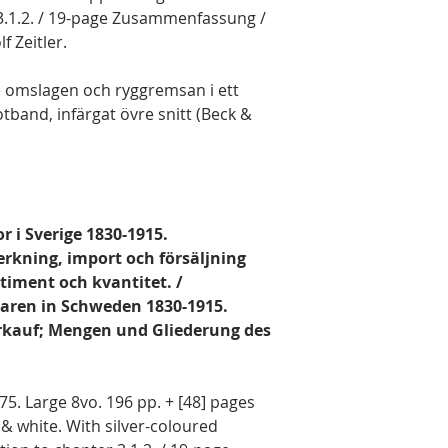
 3.1.2. / 19-page Zusammenfassung /
 Zeitler.
 omslagen och ryggremsan i ett
otband, infärgat övre snitt (Beck &
r i Sverige 1830-1915.
rkning, import och försäljning
rtiment och kvantitet. /
ren in Schweden 1830-1915.
rkauf; Mengen und Gliederung des
75. Large 8vo. 196 pp. + [48] pages
k & white. With silver-coloured