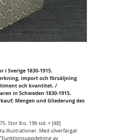
r i Sverige 1830-1915.
rkning, import och försäljning
rtiment och kvantitet. /
ren in Schweden 1830-1915.
rkauf; Mengen und Gliederung des
5. Stor 8:o. 196 sid. + [48]
a illustrationer. Med silverfärgat
”Funktionsuppdelning av