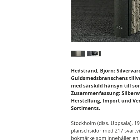
Hedstrand, Björn: Silvervaro
Guldsmedsbranschens tillve
med särskild hänsyn till so
Zusammenfassung: Silberwa
Herstellung, Import und Ve
Sortiments.
Stockholm (diss. Uppsala), 197
planschsidor med 217 svartvit
bokmärke som innehåller en 