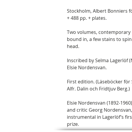
Stockholm, Albert Bonniers förl
+ 488 pp. + plates.
Two volumes, contemporary ha
bound in, a few stains to spine
head.
Inscribed by Selma Lagerlöf (N
Elsie Nordensvan.
First edition. (Läseböcker fö
Alfr. Dalin och Fridtjuv Berg.)
Elsie Nordensvan (1892-1960)
and critic Georg Nordensvan
instrumental in Lagerlöf’s fi
prize.