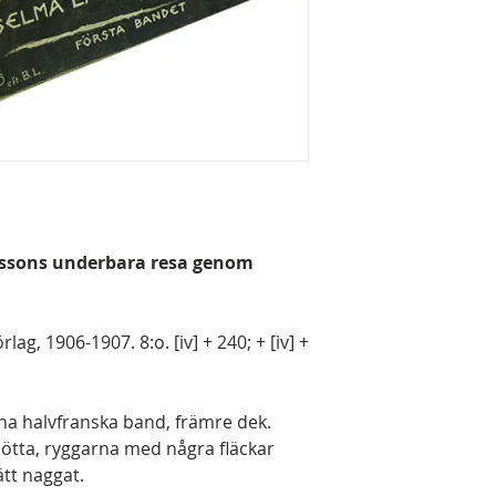
erssons underbara resa genom
ag, 1906-1907. 8:o. [iv] + 240; + [iv] +
na halvfranska band, främre dek.
tta, ryggarna med några fläckar
lätt naggat.