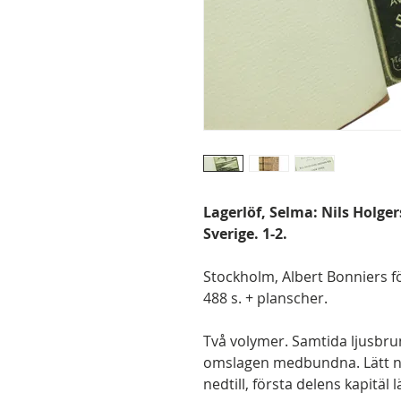
Lagerlöf, Selma: Nils Holg
Sverige. 1-2.
Stockholm, Albert Bonniers förl
488 s. + planscher.
Två volymer. Samtida ljusbru
omslagen medbundna. Lätt nö
nedtill, första delens kapitäl 