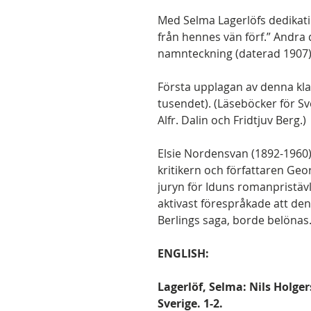
Med Selma Lagerlöfs dedikati
från hennes vän förf.” Andra
namnteckning (daterad 1907)
Första upplagan av denna klas
tusendet). (Läseböcker för S
Alfr. Dalin och Fridtjuv Berg.)
Elsie Nordensvan (1892-1960) 
kritikern och författaren Geo
juryn för Iduns romanpristävl
aktivast förespråkade att de
Berlings saga, borde belönas
ENGLISH:
Lagerlöf, Selma: Nils Holg
Sverige. 1-2.