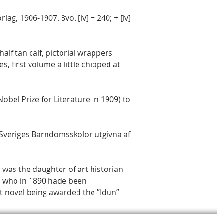
ag, 1906-1907. 8vo. [iv] + 240; + [iv]
lf tan calf, pictorial wrappers
s, first volume a little chipped at
obel Prize for Literature in 1909) to
r Sveriges Barndomsskolor utgivna af
 was the daughter of art historian
, who in 1890 hade been
rst novel being awarded the ”Idun”