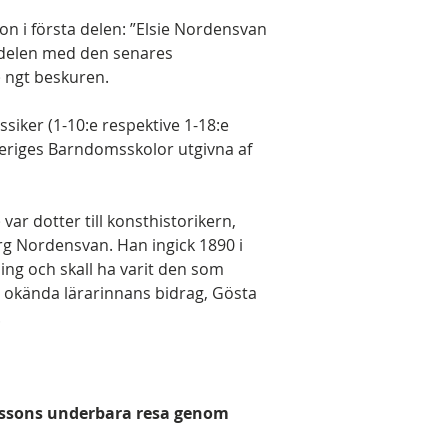
on i första delen: ”Elsie Nordensvan
 delen med den senares
 ngt beskuren.
siker (1-10:e respektive 1-18:e
veriges Barndomsskolor utgivna af
var dotter till konsthistorikern,
rg Nordensvan. Han ingick 1890 i
ing och skall ha varit den som
n okända lärarinnans bidrag, Gösta
.
erssons underbara resa genom