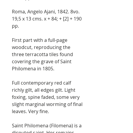
Roma, Angelo Ajani, 1842. 8vo.
19,5 x 13 cms. x + 84; + [2] + 190
pp.
First part with a full-page
woodcut, reproducing the
three terracotta tiles found
covering the grave of Saint
Philomena in 1805.
Full contemporary red calf
richly gilt, all edges gilt. Light
foxing, spine faded, some very
slight marginal worming of final
leaves. Very fine.
Saint Philomena (Filomena) is a
disputed saint. Her remains