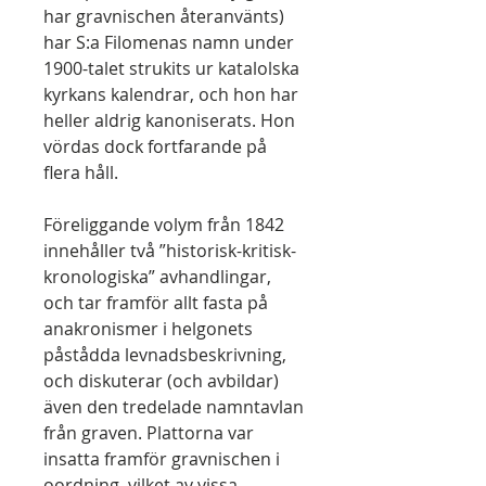
har gravnischen återanvänts)
har S:a Filomenas namn under
1900-talet strukits ur katalolska
kyrkans kalendrar, och hon har
heller aldrig kanoniserats. Hon
vördas dock fortfarande på
flera håll.
Föreliggande volym från 1842
innehåller två ”historisk-kritisk-
kronologiska” avhandlingar,
och tar framför allt fasta på
anakronismer i helgonets
påstådda levnadsbeskrivning,
och diskuterar (och avbildar)
även den tredelade namntavlan
från graven. Plattorna var
insatta framför gravnischen i
oordning, vilket av vissa