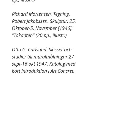
Richard Mortensen. Tegning.
Robert Jakobssen. Skulptur. 25.
Oktober-5. November [1946].
”Tokanten” (20 pp., illustr.)
Otto G. Carlsund. Skisser och
studier till muralmålningar 27
sept-16 okt 1947. Katalog med
kort introduktion i Art Concret.
Konstnärshuset (12 pp., inscribed
by Carlsund ”till vännen Hans med
tack för gammalt sympatiskt
medarbetarskap Stockholm den
26.9.47 tillgivne Otto G.
Carlsund”)
Marcel Gimond (Sculptures de