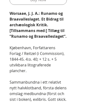
Worsaae, J. J. A.: Runamo og
Braavalleslaget. Et Bidrag til
archæologisk Kritik.
[Tillsammans med:] Tillæg til
”Runamo og Braavalleslaget”.
Kjøbenhavn, Forfattarens
Forlag / Reitzel (i Commission),
1844-45. 4:o. 40; + 12 s. + 5
utvikbara litograferede
plancher.
Sammanbundna i ett relativt
nytt halvklotband, första delens
omslag medbundna (först och
sist i boken), exlibris. Gott skick.