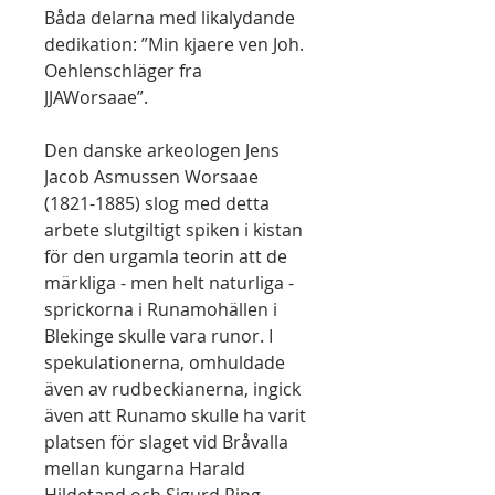
Båda delarna med likalydande
dedikation: ”Min kjaere ven Joh.
Oehlenschläger fra
JJAWorsaae”.
Den danske arkeologen Jens
Jacob Asmussen Worsaae
(1821-1885) slog med detta
arbete slutgiltigt spiken i kistan
för den urgamla teorin att de
märkliga - men helt naturliga -
sprickorna i Runamohällen i
Blekinge skulle vara runor. I
spekulationerna, omhuldade
även av rudbeckianerna, ingick
även att Runamo skulle ha varit
platsen för slaget vid Bråvalla
mellan kungarna Harald