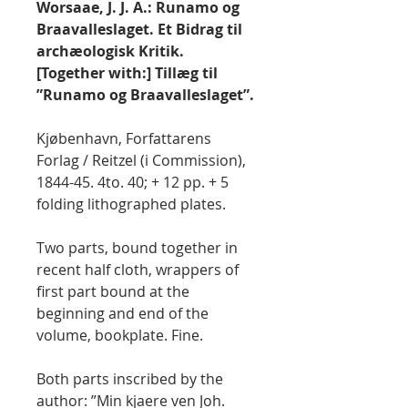
Worsaae, J. J. A.: Runamo og
Braavalleslaget. Et Bidrag til
archæologisk Kritik.
[Together with:] Tillæg til
”Runamo og Braavalleslaget”.
Kjøbenhavn, Forfattarens
Forlag / Reitzel (i Commission),
1844-45. 4to. 40; + 12 pp. + 5
folding lithographed plates.
Two parts, bound together in
recent half cloth, wrappers of
first part bound at the
beginning and end of the
volume, bookplate. Fine.
Both parts inscribed by the
author: ”Min kjaere ven Joh.