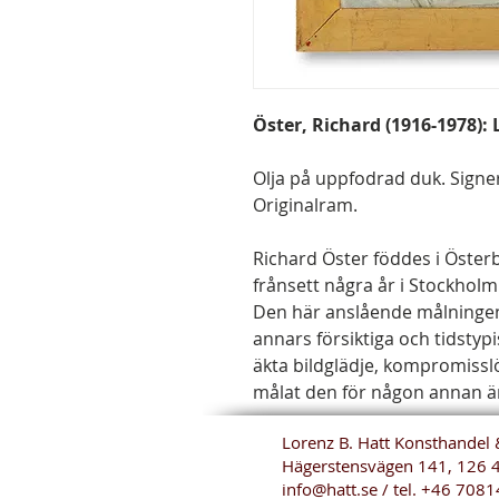
Öster, Richard (1916-1978):
Olja på uppfodrad duk. Signer
Originalram.
Richard Öster föddes i Öster
frånsett några år i Stockhol
Den här anslående målningen 
annars försiktiga och tidstyp
äkta bildglädje, kompromisslö
målat den för någon annan än 
Lorenz B. Hatt Konsthandel 
Hägerstensvägen 141, 126 
info@hatt.se
/ tel.
+46 7081