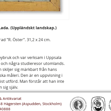
 Lada. (Uppländskt landskap.)
ad ”R. Öster”. 31,2 x 24 cm.
bybruk och var verksam i Uppsala
m och några studieresor utomlands.
skiljer sig märkbart från hans
iska måleri. Den är en uppvisning i
st utförd. Man förstår att han inte
sig själv.
& Antikvariat
48 Hägersten (Aspudden, Stockholm)
40888