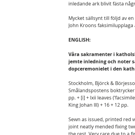
inledande ark blivit fästa någ
Mycket sällsynt till följd av en
John Kroons faksimilupplaga
ENGLISH:
Våra sakramenter i katholsk d
jemte inledning och noter s
dopceremonielet i den kath
Stockholm, Björck & Börjesson
Smålandspostens boktryckeri, 1
pp. + [i] + lxii leaves (’facsimi
King Johan III) + 16 + 12 pp.
Sewn as issued, printed red w
joint neatly mended fixing tw
the rest. Very rare due to a fi