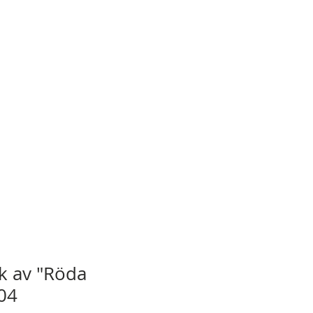
ck av "Röda
04