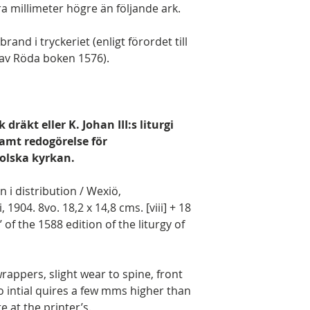
ra millimeter högre än följande ark.
 brand i tryckeriet (enligt förordet till
 av Röda boken 1576).
räkt eller K. Johan III:s liturgi
amt redogörelse för
olska kyrkan.
 i distribution / Wexiö,
904. 8vo. 18,2 x 14,8 cms. [viii] + 18
le’ of the 1588 edition of the liturgy of
rappers, slight wear to spine, front
o intial quires a few mms higher than
re at the printer’s.