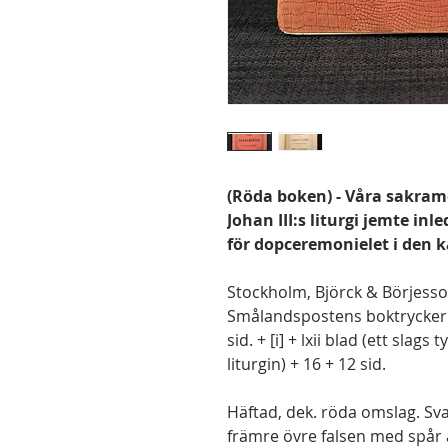
(Röda boken) - Våra sakrame
Johan III:s liturgi jemte in
för dopceremonielet i den 
Stockholm, Björck & Börjesson
Smålandspostens boktryckeri, 1
sid. + [i] + lxii blad (ett slag
liturgin) + 16 + 12 sid.
Häftad, dek. röda omslag. Sv
främre övre falsen med spår a