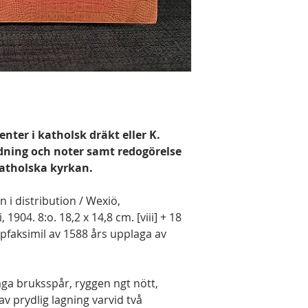
nter i katholsk dräkt eller K.
ledning och noter samt redogörelse
katholska kyrkan.
 i distribution / Wexiö,
904. 8:o. 18,2 x 14,8 cm. [viii] + 18
s typfaksimil av 1588 års upplaga av
aga bruksspår, ryggen ngt nött,
v prydlig lagning varvid två