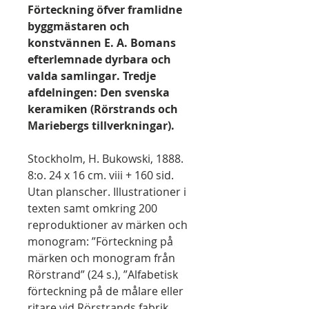
Förteckning öfver framlidne
byggmästaren och
konstvännen E. A. Bomans
efterlemnade dyrbara och
valda samlingar. Tredje
afdelningen: Den svenska
keramiken (Rörstrands och
Mariebergs tillverkningar).
Stockholm, H. Bukowski, 1888.
8:o. 24 x 16 cm. viii + 160 sid.
Utan planscher. Illustrationer i
texten samt omkring 200
reproduktioner av märken och
monogram: ”Förteckning på
märken och monogram från
Rörstrand” (24 s.), ”Alfabetisk
förteckning på de målare eller
ritare vid Rörstrands fabrik,