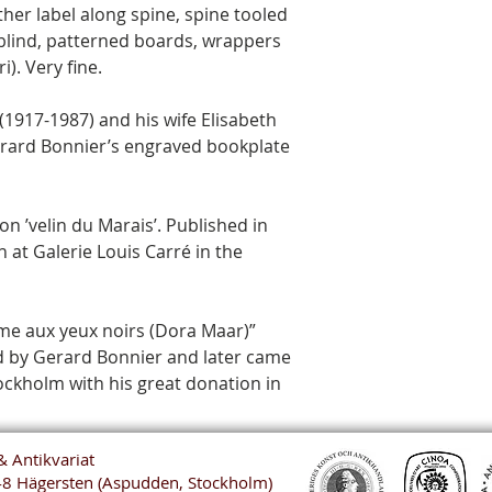
ther label along spine, spine tooled
n blind, patterned boards, wrappers
). Very fine.
1917-1987) and his wife Elisabeth
erard Bonnier’s engraved bookplate
on ’velin du Marais’. Published in
 at Galerie Louis Carré in the
mme aux yeux noirs (Dora Maar)”
d by Gerard Bonnier and later came
ckholm with his great donation in
& Antikvariat
48 Hägersten (Aspudden, Stockholm)