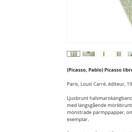
(Picasso, Pablo) Picasso lib
Paris, Louis Carré, éditeur, 1
Ljusbrunt halvmarokängband 
med längsgående mörkbrunt tit
mönstrade pärmppapper, om
exemplar.