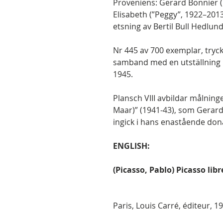
Proveniens: Gerard Bonnier 
Elisabeth (”Peggy”, 1922–2013
etsning av Bertil Bull Hedlun
Nr 445 av 700 exemplar, tryckt
samband med en utställning 
1945.
Plansch VIII avbildar målnin
Maar)” (1941-43), som Gerar
ingick i hans enastående don
ENGLISH:
(Picasso, Pablo) Picasso lib
Paris, Louis Carré, éditeur, 19