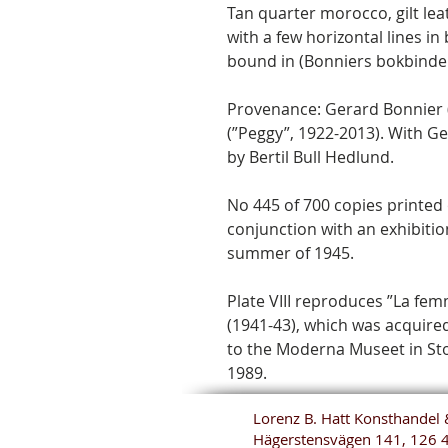
Tan quarter morocco, gilt lea
with a few horizontal lines i
bound in (Bonniers bokbinderi
Provenance: Gerard Bonnier (
(”Peggy”, 1922-2013). With G
by Bertil Bull Hedlund.
No 445 of 700 copies printed 
conjunction with an exhibition
summer of 1945.
Plate VIII reproduces ”La fe
(1941-43), which was acquire
to the Moderna Museet in Sto
1989.
Lorenz B. Hatt Konsthandel 
Hägerstensvägen 141, 126 