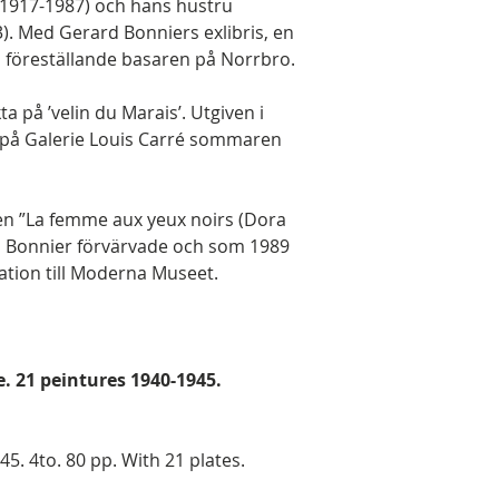
(1917-1987) och hans hustru
). Med Gerard Bonniers exlibris, en
d föreställande basaren på Norrbro.
a på ’velin du Marais’. Utgiven i
på Galerie Louis Carré sommaren
gen ”La femme aux yeux noirs (Dora
d Bonnier förvärvade och som 1989
ation till Moderna Museet.
re. 21 peintures 1940-1945.
45. 4to. 80 pp. With 21 plates.