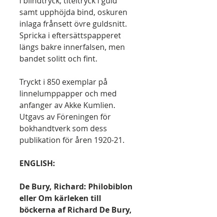
i blindtryck, titeltryck i guld
samt upphöjda bind, oskuren
inlaga frånsett övre guldsnitt.
Spricka i eftersättspapperet
längs bakre innerfalsen, men
bandet solitt och fint.
Tryckt i 850 exemplar på
linnelumppapper och med
anfanger av Akke Kumlien.
Utgavs av Föreningen för
bokhandtverk som dess
publikation för åren 1920-21.
ENGLISH:
De Bury, Richard: Philobiblon
eller Om kärleken till
böckerna af Richard De Bury,