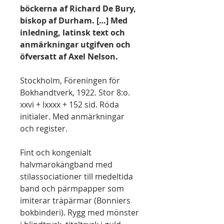
böckerna af Richard De Bury,
biskop af Durham. […] Med
inledning, latinsk text och
anmärkningar utgifven och
öfversatt af Axel Nelson.
Stockholm, Föreningen för
Bokhandtverk, 1922. Stor 8:o.
xxvi + lxxxx + 152 sid. Röda
initialer. Med anmärkningar
och register.
Fint och kongenialt
halvmarokängband med
stilassociationer till medeltida
band och pärmpapper som
imiterar träpärmar (Bonniers
bokbinderi). Rygg med mönster