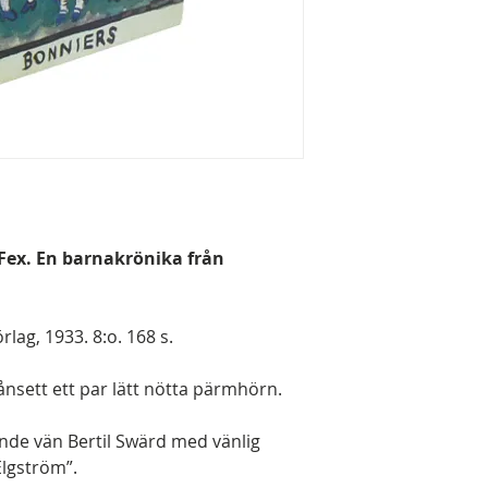
Fex. En barnakrönika från
lag, 1933. 8:o. 168 s.
rånsett ett par lätt nötta pärmhörn.
ände vän Bertil Swärd med vänlig
Elgström”.