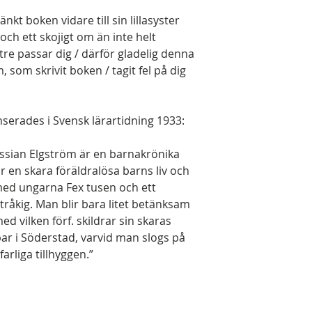
kt boken vidare till sin lillasyster
t och ett skojigt om än inte helt
re passar dig / därför gladelig denna
, som skrivit boken / tagit fel på dig
serades i Svensk lärartidning 1933:
ssian Elgström är en barnakrönika
r en skara föräldralösa barns liv och
 med ungarna Fex tusen och ett
gtråkig. Man blir bara litet betänksam
d vilken förf. skildrar sin skaras
r i Söderstad, varvid man slogs på
arliga tillhyggen.”