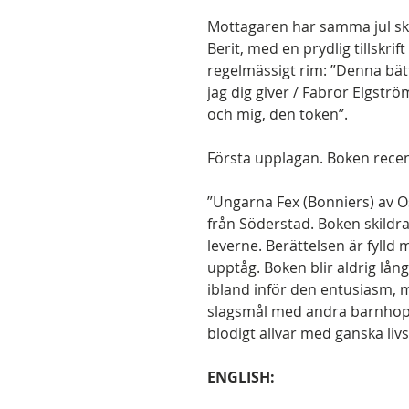
Mottagaren har samma jul skän
Berit, med en prydlig tillskrif
regelmässigt rim: ”Denna bätt
jag dig giver / Fabror Elgström
och mig, den token”.
Första upplagan. Boken recen
”Ungarna Fex (Bonniers) av O
från Söderstad. Boken skildra
leverne. Berättelsen är fylld
upptåg. Boken blir aldrig lån
ibland inför den entusiasm, me
slagsmål med andra barnhopa
blodigt allvar med ganska livsf
ENGLISH: