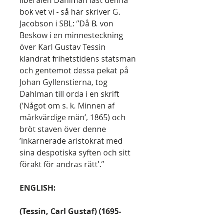
liberalen Dahlman läst denna
bok vet vi - så här skriver G.
Jacobson i SBL: ”Då B. von
Beskow i en minnesteckning
över Karl Gustav Tessin
klandrat frihetstidens statsmän
och gentemot dessa pekat på
Johan Gyllenstierna, tog
Dahlman till orda i en skrift
(’Något om s. k. Minnen af
märkvärdige män’, 1865) och
bröt staven över denne
’inkarnerade aristokrat med
sina despotiska syften och sitt
förakt för andras rätt’.”
ENGLISH:
(Tessin, Carl Gustaf) (1695-