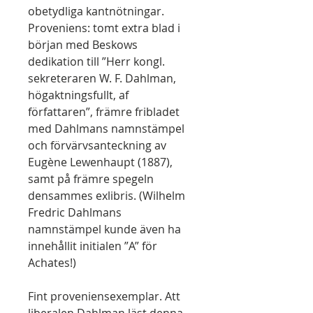
obetydliga kantnötningar.
Proveniens: tomt extra blad i
början med Beskows
dedikation till ”Herr kongl.
sekreteraren W. F. Dahlman,
högaktningsfullt, af
författaren”, främre fribladet
med Dahlmans namnstämpel
och förvärvsanteckning av
Eugène Lewenhaupt (1887),
samt på främre spegeln
densammes exlibris. (Wilhelm
Fredric Dahlmans
namnstämpel kunde även ha
innehållit initialen ”A” för
Achates!)
Fint proveniensexemplar. Att