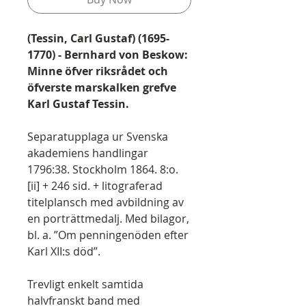
(Tessin, Carl Gustaf) (1695-
1770) - Bernhard von Beskow:
Minne öfver riksrådet och
öfverste marskalken grefve
Karl Gustaf Tessin.
Separatupplaga ur Svenska
akademiens handlingar
1796:38. Stockholm 1864. 8:o.
[ii] + 246 sid. + litograferad
titelplansch med avbildning av
en porträttmedalj. Med bilagor,
bl. a. ”Om penningenöden efter
Karl XII:s död”.
Trevligt enkelt samtida
halvfranskt band med