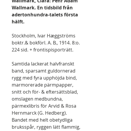
Wallmark, Clara: Pehr Adam
Wallmark. En tidsbild från
adertonhundra-talets första
hälft.
Stockholm, Ivar Hæggströms
boktr.& bokförl. A. B., 1914. 8:o.
224 sid. + frontispisporträtt.
Samtida lackerat halvfranskt
band, sparsamt guldornerad
rygg med fyra upphöjda bind,
marmorerade pärmpapper,
snitt och för- & eftersättsblad,
omslagen medbundna,
pärmexlibris för Arvid & Rosa
Hernmarck (G. Hedberg).
Bandet med helt obetydliga
bruksspår, ryggen lätt flammig,