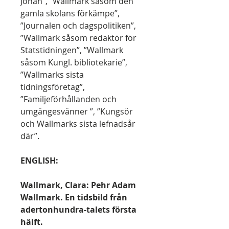
Johan”, ”Wallmark såsom den
gamla skolans förkämpe”,
”Journalen och dagspolitiken”,
”Wallmark såsom redaktör för
Statstidningen”, ”Wallmark
såsom Kungl. bibliotekarie”,
”Wallmarks sista
tidningsföretag”,
”Familjeförhållanden och
umgängesvänner ”, ”Kungsör
och Wallmarks sista lefnadsår
där”.
ENGLISH:
Wallmark, Clara: Pehr Adam
Wallmark. En tidsbild från
adertonhundra-talets första
hälft.