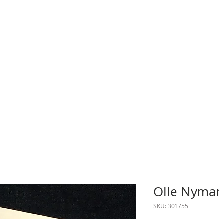
Olle Nyma
SKU: 301755