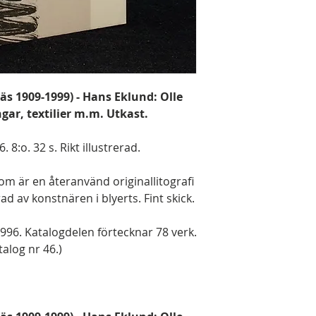
äs 1909-1999) - Hans Eklund: Olle
ar, textilier m.m. Utkast.
8:o. 32 s. Rikt illustrerad.
om är en återanvänd originallitografi
d av konstnären i blyerts. Fint skick.
1996. Katalogdelen förtecknar 78 verk.
alog nr 46.)