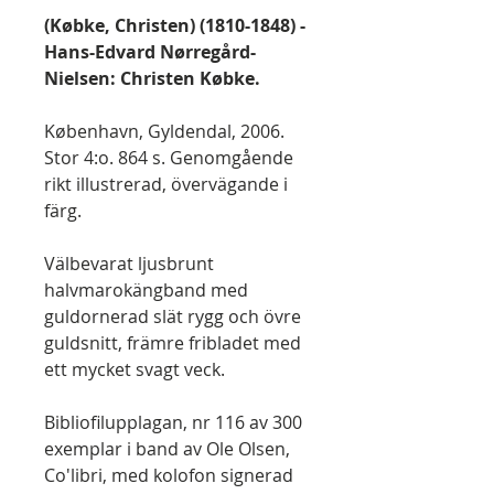
(Købke, Christen) (1810-1848) -
Hans-Edvard Nørregård-
Nielsen: Christen Købke.
København, Gyldendal, 2006.
Stor 4:o. 864 s. Genomgående
rikt illustrerad, övervägande i
färg.
Välbevarat ljusbrunt
halvmarokängband med
guldornerad slät rygg och övre
guldsnitt, främre fribladet med
ett mycket svagt veck.
Bibliofilupplagan, nr 116 av 300
exemplar i band av Ole Olsen,
Co'libri, med kolofon signerad