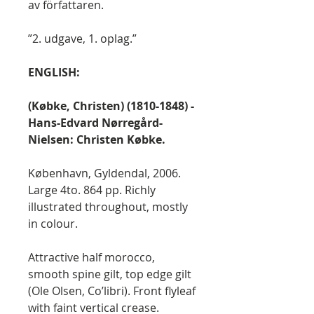
av författaren.
”2. udgave, 1. oplag.”
ENGLISH:
(Købke, Christen) (1810-1848) -
Hans-Edvard Nørregård-
Nielsen: Christen Købke.
København, Gyldendal, 2006.
Large 4to. 864 pp. Richly
illustrated throughout, mostly
in colour.
Attractive half morocco,
smooth spine gilt, top edge gilt
(Ole Olsen, Co’libri). Front flyleaf
with faint vertical crease.