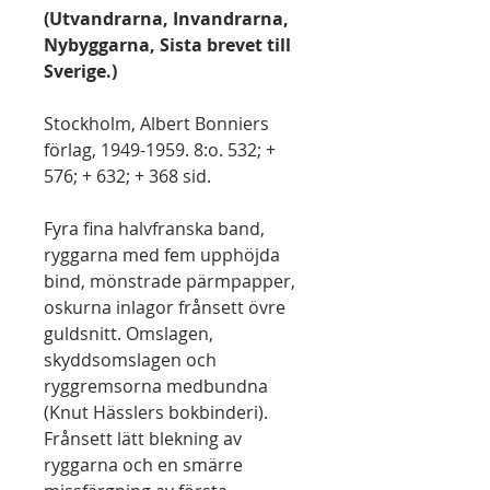
(Utvandrarna, Invandrarna,
Nybyggarna, Sista brevet till
Sverige.)
Stockholm, Albert Bonniers
förlag, 1949-1959. 8:o. 532; +
576; + 632; + 368 sid.
Fyra fina halvfranska band,
ryggarna med fem upphöjda
bind, mönstrade pärmpapper,
oskurna inlagor frånsett övre
guldsnitt. Omslagen,
skyddsomslagen och
ryggremsorna medbundna
(Knut Hässlers bokbinderi).
Frånsett lätt blekning av
ryggarna och en smärre