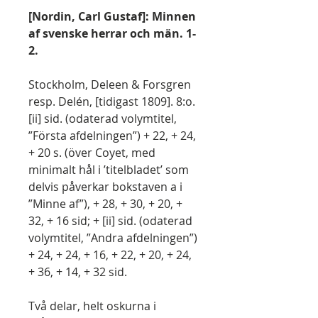
[Nordin, Carl Gustaf]: Minnen
af svenske herrar och män. 1-
2.
Stockholm, Deleen & Forsgren
resp. Delén, [tidigast 1809]. 8:o.
[ii] sid. (odaterad volymtitel,
”Första afdelningen”) + 22, + 24,
+ 20 s. (över Coyet, med
minimalt hål i ’titelbladet’ som
delvis påverkar bokstaven a i
”Minne af”), + 28, + 30, + 20, +
32, + 16 sid; + [ii] sid. (odaterad
volymtitel, ”Andra afdelningen”)
+ 24, + 24, + 16, + 22, + 20, + 24,
+ 36, + 14, + 32 sid.
Två delar, helt oskurna i