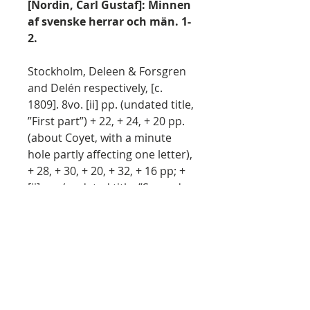
[Nordin, Carl Gustaf]: Minnen
af svenske herrar och män. 1-
2.
Stockholm, Deleen & Forsgren
and Delén respectively, [c.
1809]. 8vo. [ii] pp. (undated title,
”First part”) + 22, + 24, + 20 pp.
(about Coyet, with a minute
hole partly affecting one letter),
+ 28, + 30, + 20, + 32, + 16 pp; +
[ii] pp. (undated title, ”Second
part”) + 24, + 24, + 16, + 22, + 20,
+ 24, + 36, + 14, + 32 pp. Medal
reproduction engraved by J. F.
Martin to first page of each
speech.
Two volumes, entirely uncut in