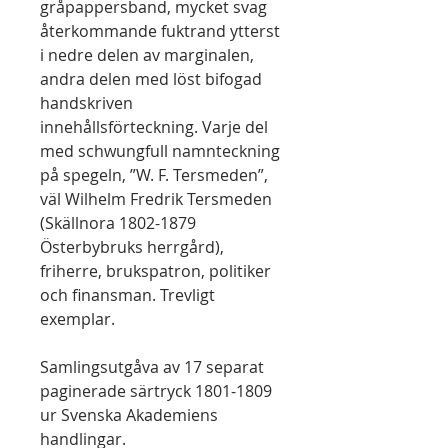
gråpappersband, mycket svag
återkommande fuktrand ytterst
i nedre delen av marginalen,
andra delen med löst bifogad
handskriven
innehållsförteckning. Varje del
med schwungfull namnteckning
på spegeln, ”W. F. Tersmeden”,
väl Wilhelm Fredrik Tersmeden
(Skällnora 1802-1879
Österbybruks herrgård),
friherre, brukspatron, politiker
och finansman. Trevligt
exemplar.
Samlingsutgåva av 17 separat
paginerade särtryck 1801-1809
ur Svenska Akademiens
handlingar.