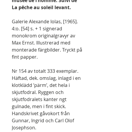
musée de l’homme. Suivi de
La pêche au soleil levant.
Galerie Alexande Iolas, [1965].
4:o. [54] s. + 1 signerad
monokrom originalgravyr av
Max Ernst. Illustrerad med
monterade färgbilder. Tryckt på
fint papper.
Nr 154 av totalt 333 exemplar.
Häftad, dek. omslag, inlagd i en
klotklädd ’pärm’, det hela i
skjutfodral. Ryggen och
skjutfodralets kanter ngt
gulnade, men i fint skick.
Handskrivet gåvokort från
Gunnar, Ingrid och Carl Olof
Josephson.