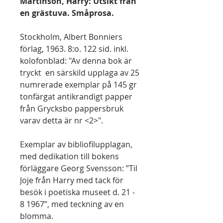
Martinson, Harry: Utsikt från
en grästuva. Småprosa.
Stockholm, Albert Bonniers
förlag, 1963. 8:o. 122 sid. inkl.
kolofonblad: "Av denna bok är
tryckt en särskild upplaga av 25
numrerade exemplar på 145 gr
tonfärgat antikrandigt papper
från Grycksbo pappersbruk
varav detta är nr <2>".
Exemplar av bibliofilupplagan,
med dedikation till bokens
förläggare Georg Svensson: ”Til
Joje från Harry med tack för
besök i poetiska museet d. 21 -
8 1967”, med teckning av en
blomma.