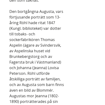
den som saknas.
Den bortgångna Augusta, vars
förtjusande porträtt som 13-
åring Röhl hade ritat 1847
(Kungl. biblioteket) var dotter
till tobaks- och
sockerfabrikören Thomas
Aspelin (ägare av Svindersvik,
av Aspelinska huset vid
Brunkebergstorg och av
Fagersta bruk i Västmanland)
och Johanna (Jeanna) Lovisa
Peterson. Röhl utförde
åtskilliga porträtt av familjen,
och av Augusta som barn finns
även en bild av Blommér.
Augustas mor Jeanna (1802-
1890) porträtterades på sin