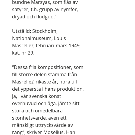
bundne Marsyas, som flås av
satyrer, t.h. grupp av nymfer,
dryad och flodgud.”
Utställd: Stockholm,
Nationalmuseum, Louis
Masreliez, februari-mars 1949,
kat. nr 29.
“Dessa fria kompositioner, som
till större delen stamma från
Masreliez’ rikaste år, höra till
det yppersta i hans produktion,
ja, i vår svenska konst
överhuvud och äga, jämte sitt
stora och omedelbara
skönhetsvärde, även ett
mänskligt uttrycks­värde av
rang”, skriver Moselius. Han