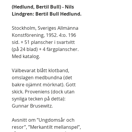
(Hedlund, Bertil Bull) - Nils
Lindgren: Bertil Bull Hedlund.
Stockholm, Sveriges Allmänna
Konstförening, 1952. 4:o. 196
sid. + 51 planscher i svartvitt
(på 24 blad) + 4 färgplanscher.
Med katalog.
Välbevarat blått klotband,
omslagen medbundna (det
bakre ojämnt mörknat). Gott
skick. Proveniens (dock utan
synliga tecken på detta):
Gunnar Brusewitz.
Avsnitt om ”Ungdomsår och
resor”, ”Merkantilt mellanspel”,