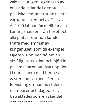
valdes slutligen i egenskap av
en av de ledande i denna
politiska demonstration till ett
varnande exempel av Gustav III.
År 1790 lät han formellt förvisa
Lantingshausen från hovet och
alla platser där hon kunde
träffa medlemmar av
kungahuset, som till exempel
Operan. Hon bad då om en
skriftlig instruktion och bjöd in
polismästaren att läsa upp den
i hennes hem med hennes
gäster som vittnen. Denna
förvisning omnämns i tidens
memoarer och dagböcker,
betraktades som en skandal
och bidrog till kungens
impopularitet. Det ansågs även