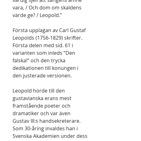
värdig sjelf att sångens ämne
vara, / Och dom om skaldens
värde ge? / Leopold.”
Första upplagan av Carl Gustaf
Leopolds (1756-1829) skrifter.
Första delen med sid. 61 i
varianten som inleds ”Den
falska!” och den trycka
dedikationen till konungen i
den justerade versionen.
Leopold hörde till den
gustavianska erans mest
framstående poeter och
dramatiker och var även
Gustav III:s handsekreterare.
Som 30-åring invaldes han i
Svenska Akademien under dess