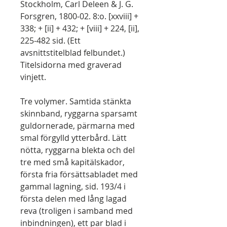
Stockholm, Carl Deleen & J. G.
Forsgren, 1800-02. 8:o. [xxviii] +
338; + [ii] + 432; + [viii] + 224, [ii],
225-482 sid. (Ett
avsnittstitelblad felbundet.)
Titelsidorna med graverad
vinjett.
Tre volymer. Samtida stänkta
skinnband, ryggarna sparsamt
guldornerade, pärmarna med
smal förgylld ytterbård. Lätt
nötta, ryggarna blekta och del
tre med små kapitälskador,
första fria försättsabladet med
gammal lagning, sid. 193/4 i
första delen med lång lagad
reva (troligen i samband med
inbindningen), ett par blad i