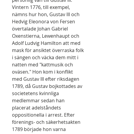
personlig vän till Gustav III.
Vintern 1776, till exempel,
nämns hur hon, Gustav III och
Hedvig Eleonora von Fersen
övertalade Johan Gabriel
Oxenstierna, Lewenhaupt och
Adolf Ludvig Hamilton att med
mask för ansiktet överraska folk
i sängen och väcka dem mitt i
natten med "kattmusik och
oväsen." Hon kom i konflikt
med Gustav III efter riksdagen
1789, då Gustav bojkottades av
societetens kvinnliga
medlemmar sedan han
placerat adelståndets
oppositionella i arrest. Efter
förenings- och säkerhetsakten
1789 började hon varna