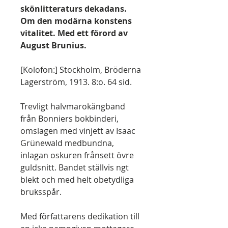
skönlitteraturs dekadans.
Om den modärna konstens
vitalitet. Med ett förord av
August Brunius.
[Kolofon:] Stockholm, Bröderna
Lagerström, 1913. 8:o. 64 sid.
Trevligt halvmarokängband
från Bonniers bokbinderi,
omslagen med vinjett av Isaac
Grünewald medbundna,
inlagan oskuren frånsett övre
guldsnitt. Bandet ställvis ngt
blekt och med helt obetydliga
bruksspår.
Med författarens dedikation till