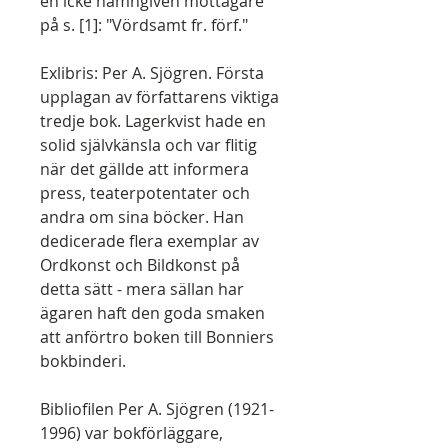
en icke namngiven mottagare
på s. [1]: "Vördsamt fr. förf."
Exlibris: Per A. Sjögren. Första
upplagan av författarens viktiga
tredje bok. Lagerkvist hade en
solid självkänsla och var flitig
när det gällde att informera
press, teaterpotentater och
andra om sina böcker. Han
dedicerade flera exemplar av
Ordkonst och Bildkonst på
detta sätt - mera sällan har
ägaren haft den goda smaken
att anförtro boken till Bonniers
bokbinderi.
Bibliofilen Per A. Sjögren (1921-
1996) var bokförläggare,